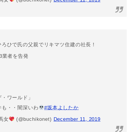
ひろひで氏の父親でリキマツ住建の社長！
3業者を告発
ザ・ワールド」
件も・・闇深いわ
#坂本よしたか
馬女
(@buchikonet)
December 11, 2019