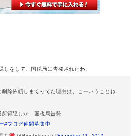
隠しをして、国税局に告発されたわ。
に削除依頼しまくってた理由は、こーいうことね
円所得隠しか 国税局告発
ー
#ブログ仲間募集中
馬女
(@buchikonet)
December 11, 2019