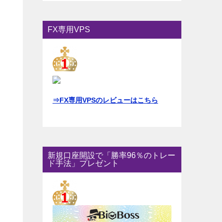
FX専用VPS
⇒FX専用VPSのレビューはこちら
新規口座開設で「勝率96％のトレー
ド手法」プレゼント