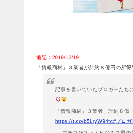
追記：2019/12/19
「情報商材」３業者が計約８億円の所得
記事を書いていたブロガーたち
「情報商材」３業者、計約８億
https://t.co/b5LryW94tc
#ブロガ
— ブチコ@ネットビジネス界の