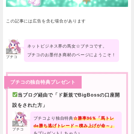
この記事には広告を含む場合があります
ネットビジネス界の馬女☆ブチコです。
ブチコのお墨付き商材のページにようこそ！
ブチコ
ブチコの独自特典プレゼント
当ブログ経由で「ド新規でBigBossの口座開
設をされた方」
ブチコより独自特典
☆勝率96％「馬トレ
de勝ち逃げトレード～積み上げが命～」
ブチコ
をプレゼントしちゃう♪