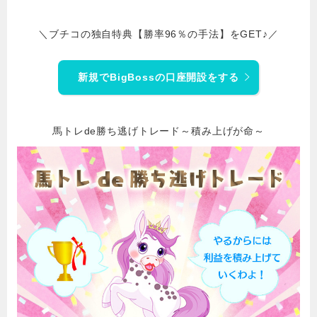
＼ブチコの独自特典【勝率96％の手法】をGET♪／
新規でBigBossの口座開設をする
馬トレde勝ち逃げトレード～積み上げが命～