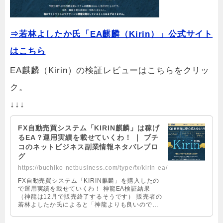
⇒若林よしたか氏「EA麒麟（Kirin）」公式サイト
はこちら
EA麒麟（Kirin）の検証レビューはこちらをクリッ
ク。
↓↓↓
FX自動売買システム「KIRIN麒麟」は稼げ
るEA？運用実績を載せていくわ！ ｜ ブチ
コのネットビジネス副業情報ネタバレブロ
グ
https://buchiko-netbusiness.com/type/fx/kirin-ea/
FX自動売買システム「KIRIN麒麟」を購入したの
で運用実績を載せていくわ！ 神龍EA検証結果
（神龍は12月で販売終了するそうです） 販売者の
若林よしたか氏によると「神龍よりも良いので、
今後はKIRIN麒麟EAに力を入れ …