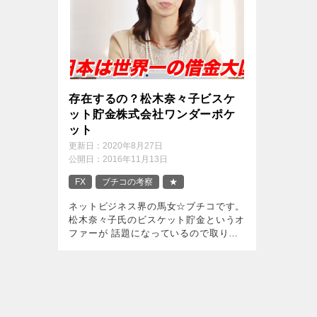
存在するの？松木奈々子ビスケ
ット貯金株式会社ワンダーポケ
ット
更新日：
2020年8月27日
公開日：
2016年11月13日
FX
ブチコの考察
★
ネットビジネス界の馬女☆ブチコです。
松木奈々子氏のビスケット貯金というオ
ファーが 話題になっているので取り上
げていくわ～ アタシが調査した時点で
は、 運営元の株式会社ワンダーポケッ
トは 見つけられなかったんだけ
ど・・・ […]