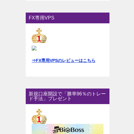
FX専用VPS
⇒FX専用VPSのレビューはこちら
新規口座開設で「勝率96％のトレー
ド手法」プレゼント