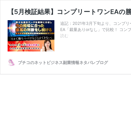
【5月検証結果】コンプリートワンEAの
追記：2021年3月下旬より、コンプリ
EA「裁量ありorなし」で比較！ コン
【5
読む
月
検
証
結
ブチコのネットビジネス副業情報ネタバレブログ
果】
コ
ン
プ
リ
ー
ト
ワ
ン
EA
の